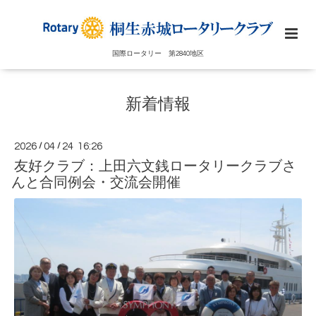
国際ロータリー 第2840地区
新着情報
2026
/
04
/
24 16:26
友好クラブ：上田六文銭ロータリークラブさ
んと合同例会・交流会開催