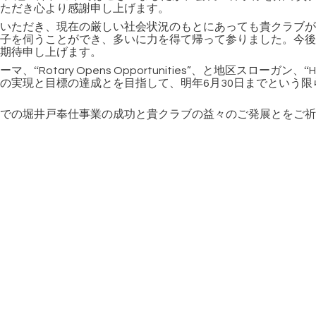
ただき心より感謝申し上げます。
だき、現在の厳しい社会状況のもとにあっても貴クラブが例
子を伺うことができ、多いに力を得て帰って参りました。今後
期待申し上げます。
マ、“
、と地区スローガン、“
Rotary Opens Opportunities”
H
の実現と目標の達成とを目指して、明年
月
日までという限
6
30
堀井戸奉仕事業の成功と貴クラブの益々のご発展とをご祈念