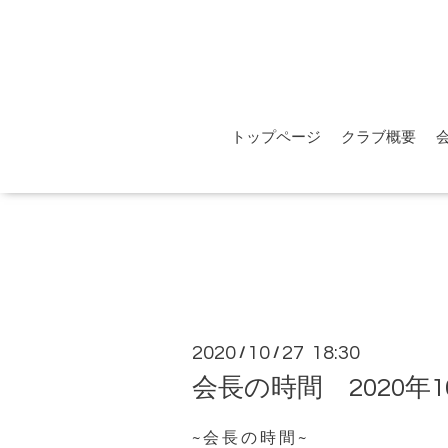
トップページ
クラブ概要
2020
10
27 18:30
/
/
会長の時間 2020年1
~ 会 長 の 時 間 ~