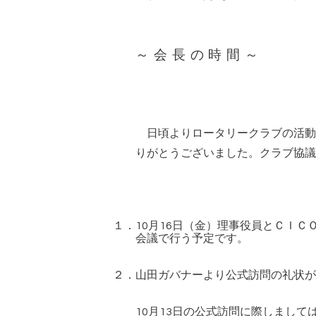
～会長の時間～
日頃よりロータリークラブの活動
りがとうございました。クラブ協議
１．
月
日（金）理事役員とＣＩＣ
10
16
会議で行う予定です。
２．山田ガバナーより公式訪問の礼状が
月
日の公式訪問に際しまして
10
13