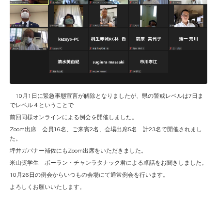
10月1日に緊急事態宣言が解除となりましたが、県の警戒レベルは7日ま
でレベル４ということで
前回同様オンラインによる例会を開催しました。
Zoom出席 会員16名、ご来賓2名、会場出席5名 計23名で開催されまし
た。
坪井ガバナー補佐にもZoom出席をいただきました。
米山奨学生 ボーラン・チャンラタナック君による卓話をお聞きしました。
10月26日の例会からいつもの会場にて通常例会を行います。
よろしくお願いいたします。