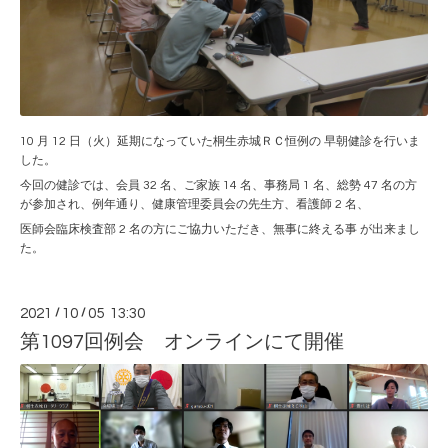
10 月 12 日（火）延期になっていた桐生赤城ＲＣ恒例の 早朝健診を行いま
した。
今回の健診では、会員 32 名、ご家族 14 名、事務局 1 名、総勢 47 名の方
が参加され、例年通り、健康管理委員会の先生方、看護師 2 名、
医師会臨床検査部 2 名の方にご協力いただき、無事に終える事 が出来まし
た。
2021
/
10
/
05 13:30
第1097回例会 オンラインにて開催