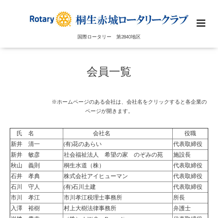
国際ロータリー 第2840地区
会員一覧
※ホームページのある会社は、会社名をクリックすると各企業の
ページが開きます。
氏 名
会社名
役職
新井 清一
(有)花のあらい
代表取締役
新井 敏彦
社会福祉法人 希望の家 のぞみの苑
施設長
秋山 義則
桐生水道（株）
代表取締役
石井 孝典
株式会社アイヒューマン
代表取締役
石川 守人
(有)石川土建
代表取締役
市川 孝江
市川孝江税理士事務所
所長
入澤 裕樹
村上大樹法律事務所
弁護士