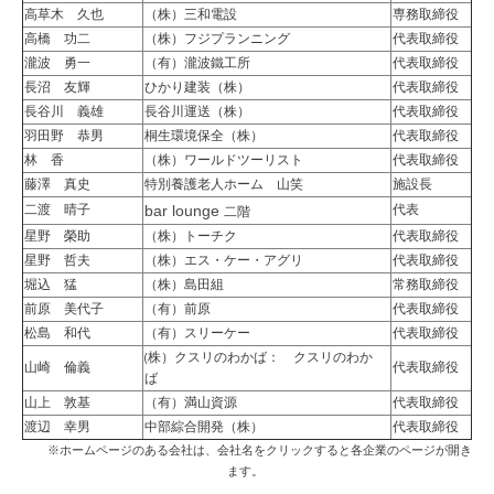
高草木 久也
（株）三和電設
専務取締役
高橋 功二
（株）フジプランニング
代表取締役
瀧波 勇一
（有）瀧波鐵工所
代表取締役
長沼 友輝
ひかり建装（株）
代表取締役
長谷川 義雄
長谷川運送（株）
代表取締役
羽田野 恭男
桐生環境保全（株）
代表取締役
林 香
（株）ワールドツーリスト
代表取締役
藤澤 真史
特別養護老人ホーム 山笑
施設長
bar lounge
二渡 晴子
代表
二階
星野 榮助
（株）トーチク
代表取締役
星野 哲夫
（株）エス・ケー・アグリ
代表取締役
堀込 猛
（株）島田組
常務取締役
前原 美代子
（有）前原
代表取締役
松島 和代
（有）スリーケー
代表取締役
(株）クスリのわかば
：
クスリのわか
山崎 倫義
代表取締役
ば
山上 敦基
（有）満山資源
代表取締役
渡辺 幸男
中部綜合開発（株）
代表取締役
※ホームページのある会社は、会社名をクリックすると各企業のページが開き
ます。