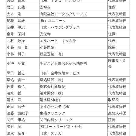
岩﨑 貴幸
（株）ＩＷＧ Promotion
代表取締役
岩田 真哉
崇禅寺
住職
大木 剛
有限会社トータルクリーンズ
代表取締役
尾花 靖雄
(株）ユニマーク
代表取締役
金井 厚志
（株）ハウジングプラス
代表取締役
金井 栄則
光栄寺
住職
北村 数洋
エルハート キタムラ
代表
小暮 晴一郎
小暮医院
院長
小林 博子
新里運輸（有）
代表取締役
理事長・園
小池 聖文
認定こども園おおぞら幼保園
長
黒田 哲史
（有）金井保険サービス
草処 晋一
草処建設（株）
代表取締役
佐藤 稔也
株式会社新鮮便
代表取締役
清水 哲
清水開発（株）
代表取締役
清水 洋
清水建材(有)
取締役
正田 智子
あすかセレモ（株）
代表取締役
須藤 亜紀子
東毛クリニック
産婦人科医
関田 康祐
関田内科クリニック
院長
瀬谷 源
(有)オートサービス・セヤ
代表取締役
須永 聡介
（株）スナガ
代表取締役