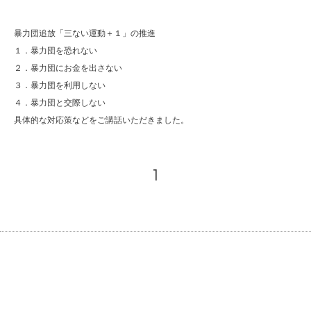
暴力団追放「三ない運動＋１」の推進
１．暴力団を恐れない
２．暴力団にお金を出さない
３．暴力団を利用しない
４．暴力団と交際しない
具体的な対応策などをご講話いただきました。
1