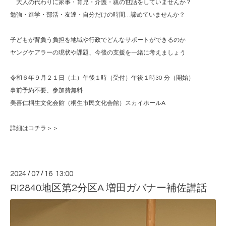
大人の代わりに家事・育児・介護・親の世話をしていませんか？
勉強・進学・部活・友達・自分だけの時間…諦めていませんか？
子どもが背負う負担を地域や行政でどんなサポートができるのか
ヤングケアラーの現状や課題、今後の支援を一緒に考えましょう
令和６年９月２１日（土）午後１時（受付）午後１時30 分（開始）
事前予約不要、参加費無料
美喜仁桐生文化会館（桐生市民文化会館）スカイホールA
詳細はコチラ＞＞
2024
/
07
/
16 13:00
RI2840地区第2分区A 増田ガバナー補佐講話