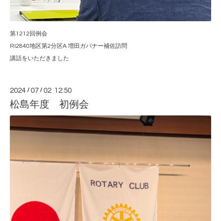
第1212回例会
RI2840地区第2分区A 増田ガバナー補佐訪問
講話をいただきました
2024
/
07
/
02 12:50
松島年度 初例会