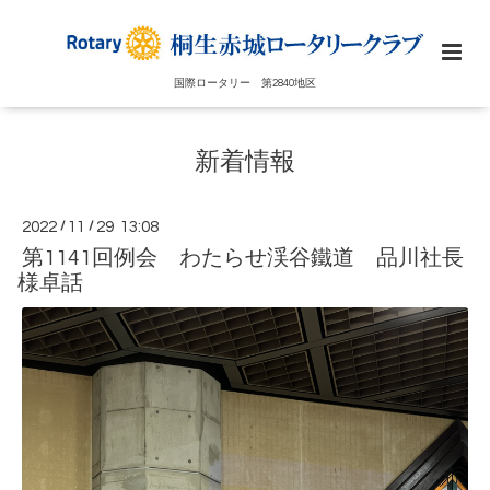
国際ロータリー 第2840地区
新着情報
2022
/
11
/
29 13:08
第1141回例会 わたらせ渓谷鐵道 品川社長
様卓話