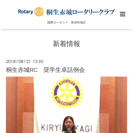
国際ロータリー 第2840地区
新着情報
2018
/
08
/
21 13:30
桐生赤城RC 奨学生卓話例会