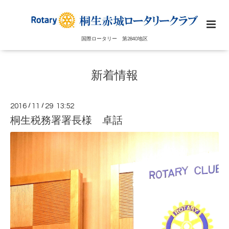
国際ロータリー 第2840地区
新着情報
2016
/
11
/
29 13:52
桐生税務署署長様 卓話